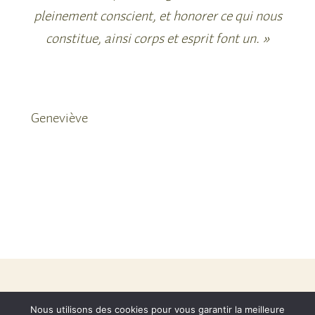
pleinement conscient, et honorer ce qui nous
constitue, ainsi corps et esprit font un. »
Geneviève
mentions légales
Nous utilisons des cookies pour vous garantir la meilleure