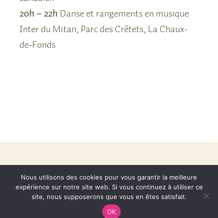
20h – 22h
Danse et rangements en musique
Inter du Mitan, Parc des Crêtets, La Chaux-
de-Fonds
mentions légales
Nous utilisons des cookies pour vous garantir la meilleure
expérience sur notre site web. Si vous continuez à utiliser ce
cours
philosophie
agenda
site, nous supposerons que vous en êtes satisfait.
a propos
contact
OK